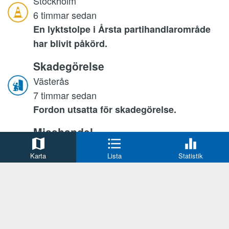
Stockholm
6 timmar sedan
En lyktstolpe i Årsta partihandlarområde
har blivit påkörd.
Skadegörelse
Västerås
7 timmar sedan
Fordon utsatta för skadegörelse.
Misshandel
Sölvesborg
Karta
Lista
Statistik
7 timmar sedan
Misshandel i relation.
Fylleri
Stockholm
8 timmar sedan