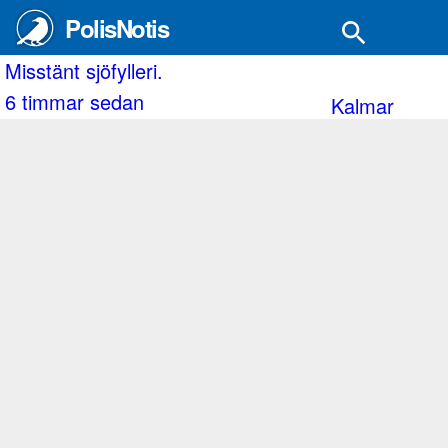
PolisNotis
stänt sjöfylleri.
Tre
timmar sedan
6 
Kalmar