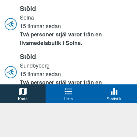
Stöld
Solna
15 timmar sedan
Två personer stjäl varor från en
livsmedelsbutik i Solna.
Stöld
Sundbyberg
15 timmar sedan
Två personer stjäl varor från en
livsmedelsbutik i Sundbyberg.
Karta
Lista
Statistik
Rån
Mjölby
15 timmar sedan
Två män gripna misstänkta för rån.