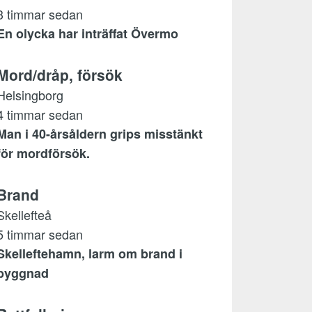
3 timmar sedan
En olycka har inträffat Övermo
Mord/dråp, försök
Helsingborg
4 timmar sedan
Man i 40-årsåldern grips misstänkt
för mordförsök.
Brand
Skellefteå
5 timmar sedan
Skelleftehamn, larm om brand i
byggnad