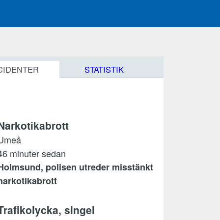
CIDENTER
STATISTIK
Narkotikabrott
Umeå
46 minuter sedan
Holmsund, polisen utreder misstänkt
narkotikabrott
Trafikolycka, singel