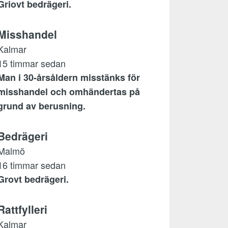
Griovt bedrägeri.
Misshandel
Kalmar
15 timmar sedan
Man i 30-årsåldern misstänks för
misshandel och omhändertas på
grund av berusning.
Bedrägeri
Malmö
16 timmar sedan
Grovt bedrägeri.
Rattfylleri
Kalmar