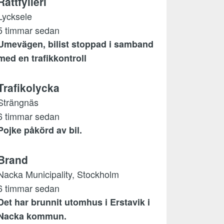
Rattfylleri
Lycksele
5 timmar sedan
Umevägen, bilist stoppad i samband
med en trafikkontroll
Trafikolycka
Strängnäs
6 timmar sedan
Pojke påkörd av bil.
Brand
Nacka Municipality, Stockholm
6 timmar sedan
Det har brunnit utomhus i Erstavik i
Nacka kommun.