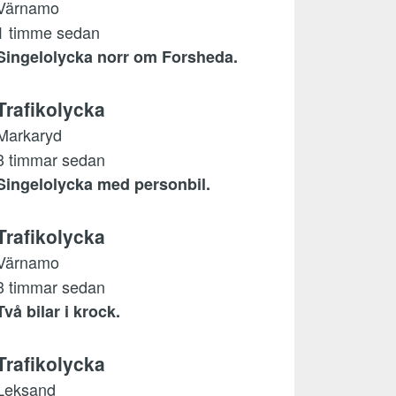
Värnamo
1 timme sedan
Singelolycka norr om Forsheda.
Trafikolycka
Markaryd
3 timmar sedan
Singelolycka med personbil.
Trafikolycka
Värnamo
3 timmar sedan
Två bilar i krock.
Trafikolycka
Leksand