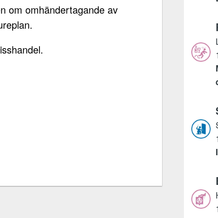
agen om omhändertagande av
ureplan.
isshandel.