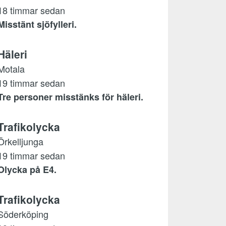
18 timmar sedan
Misstänt sjöfylleri.
Häleri
Motala
19 timmar sedan
Tre personer misstänks för häleri.
Trafikolycka
Örkelljunga
19 timmar sedan
Olycka på E4.
Trafikolycka
Söderköping