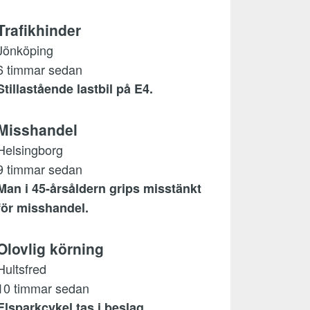
Trafikhinder
Jönköping
6 timmar sedan
Stillastående lastbil på E4.
Misshandel
Helsingborg
9 timmar sedan
Man i 45-årsåldern grips misstänkt
för misshandel.
Olovlig körning
Hultsfred
10 timmar sedan
Elsparkcykel tas i beslag.