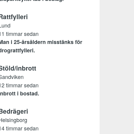
Rattfylleri
Lund
11 timmar sedan
Man i 25-årsåldern misstänks för
drograttfylleri.
Stöld/inbrott
Sandviken
12 timmar sedan
Inbrott i bostad.
Bedrägeri
Helsingborg
14 timmar sedan