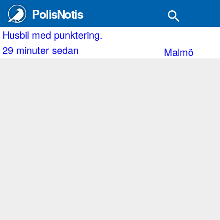
PolisNotis
Två gripna efter inbrott.
2 timmar sedan
Malmö